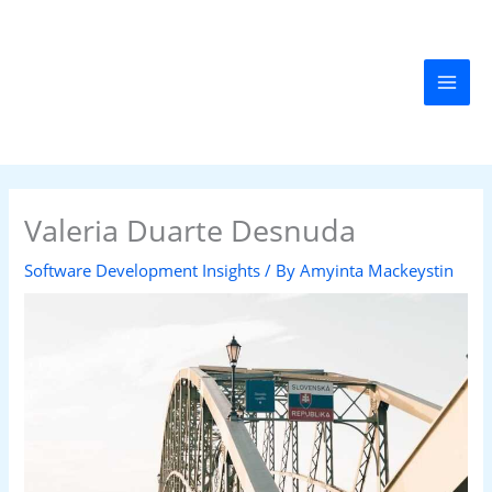
Skip
MAI
to
MEN
content
Valeria Duarte Desnuda
Software Development Insights
/ By
Amyinta Mackeystin