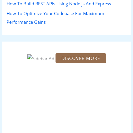
How To Build REST APIs Using Node.js And Express
How To Optimize Your Codebase For Maximum
Performance Gains
DISCOVER MORE
S
c
r
o
l
l
d
o