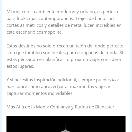
Miami, con su ambiente moderno y urbano, es perfecto
para looks más contemporáneos. Trajes de baño con
cortes asimétricos y detalles de metal lucen increíbles en
este escenario cosmopolita.
Estos destinos no solo ofrecen un telón de fondo perfecto,
sino que también son ideales para escapadas de moda. Si
estás pensando en planificar tu próximo viaje, considera
estos lugares.
Y si necesitas inspiración adicional, siempre puedes
leer
más
sobre cómo aprovechar al máximo tus viajes y
capturar momentos inolvidables.
Más Allá de la Moda: Confianza y Rutina de Bienestar