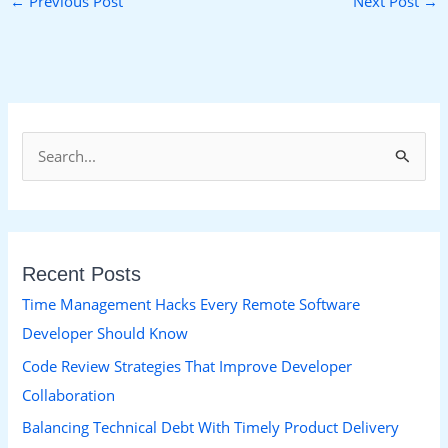
←
Previous Post
Next Post
→
S
e
a
r
Recent Posts
c
h
Time Management Hacks Every Remote Software
f
Developer Should Know
o
Code Review Strategies That Improve Developer
r
Collaboration
:
Balancing Technical Debt With Timely Product Delivery