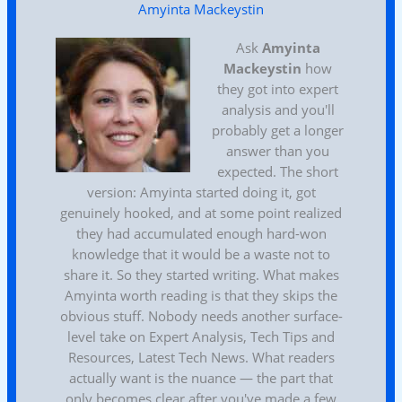
Amyinta Mackeystin
Ask
Amyinta
Mackeystin
how
they got into expert
analysis and you'll
probably get a longer
answer than you
expected. The short
version: Amyinta started doing it, got
genuinely hooked, and at some point realized
they had accumulated enough hard-won
knowledge that it would be a waste not to
share it. So they started writing. What makes
Amyinta worth reading is that they skips the
obvious stuff. Nobody needs another surface-
level take on Expert Analysis, Tech Tips and
Resources, Latest Tech News. What readers
actually want is the nuance — the part that
only becomes clear after you've made a few