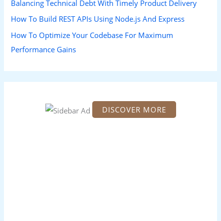
Balancing Technical Debt With Timely Product Delivery
How To Build REST APIs Using Node.js And Express
How To Optimize Your Codebase For Maximum
Performance Gains
DISCOVER MORE
S
c
r
o
l
l
d